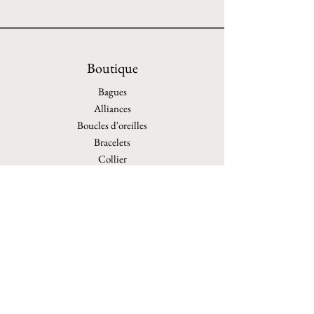
Boutique
Bagues
Alliances
Boucles d'oreilles
Bracelets
Collier
Autres
Personnalisation
Archives
Politique de boutique
Expéditions et retours
Politique de boutique
Moyens de paiement