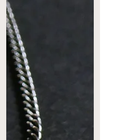
pays, ses proches. Une période si particulière, intense.
Alors, ce motif est apparu. Comme une vague
d’espoir, comme une envie d’y croire. Le motif
traditionnel Japonais, dit "SEIGAIHA", évoque les
vagues d'une mer calme. Au Japon il est considéré
comme un symbole de vie paisible et de chance.
L'emplacement du motif, mûr