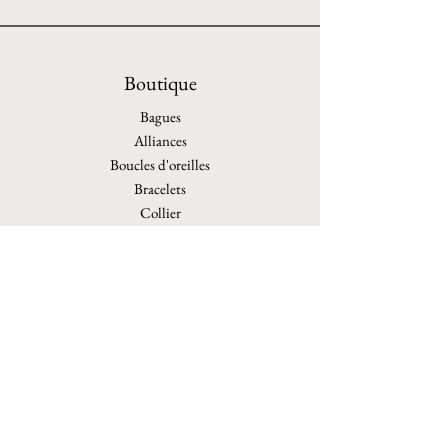
Boutique
Bagues
Alliances
Boucles d'oreilles
Bracelets
Collier
Autres
Personnalisation
Archives
Politique de boutique
Expéditions et retours
Politique de boutique
Moyens de paiement