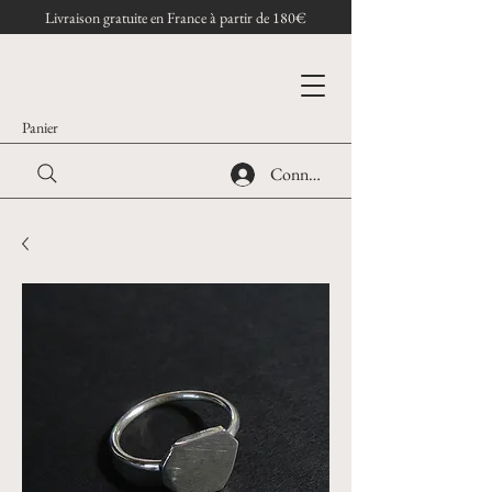
Livraison gratuite en France à partir de 180€
Panier
Connexion