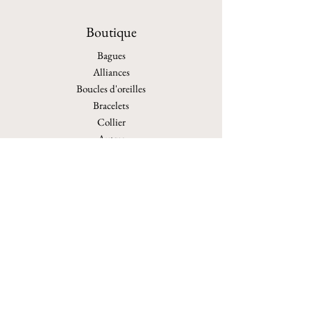
Boutique
Bagues
Alliances
Boucles d'oreilles
Bracelets
Collier
Autres
Personnalisation
Archives
Politique de boutique
Expéditions et retours
Politique de boutique
Moyens de paiement
Politique de cookies
Mentions légales