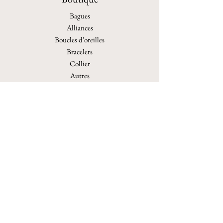
Bagues
Alliances
Boucles d'oreilles
Bracelets
Collier
Autres
Personnalisation
Archives
Politique de boutique
Expéditions et retours
Politique de boutique
Moyens de paiement
Politique de cookies
Mentions légales
FAQ